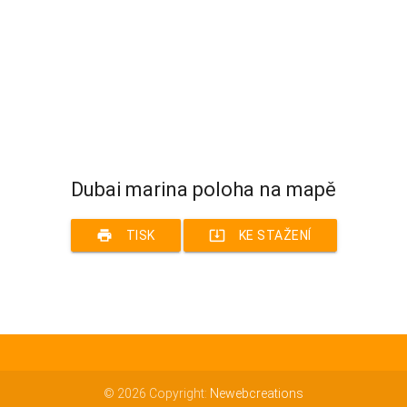
Dubai marina poloha na mapě
print
system_update_alt
TISK
KE STAŽENÍ
© 2026 Copyright:
Newebcreations